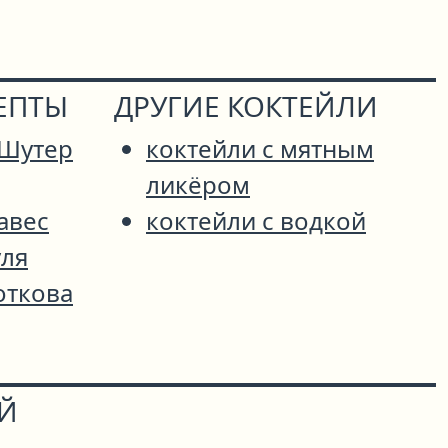
ЕПТЫ
ДРУГИЕ КОКТЕЙЛИ
 Шутер
коктейли с мятным
ликёром
авес
коктейли с водкой
уля
откова
ОЙ