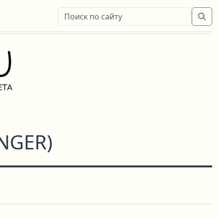
INGER
)