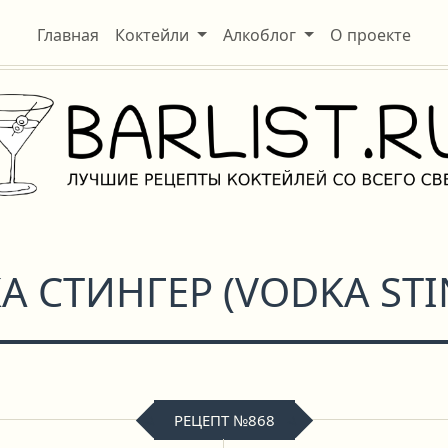
Главная
Коктейли
Алкоблог
О проекте
А СТИНГЕР
(
VODKA ST
РЕЦЕПТ №868