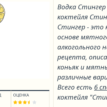
Водка Стинге
коктейля
Стин
Стингер - это 
основе мятного
алкогольного н
рецепта, описа
коньяк и мятн
различные вари
Всего есть
6 с
Д
ОЦЕНКА
коктейля "Сти