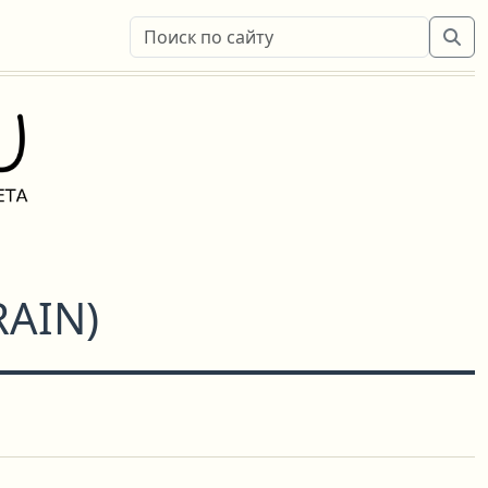
RAIN
)