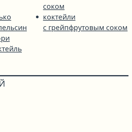
соком
ько
коктейли
пельсин
с грейпфрутовым соком
ори
ктейль
ОЙ