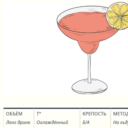
ОБЪЁМ
T°
КРЕПОСТЬ
МЕТО
Лонг дринк
Охлаждённый
Б/А
На льд