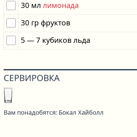
30
мл
лимонада
30
гр
фруктов
5
— 7
кубиков
льда
СЕРВИРОВКА
Вам понадобятся:
Бокал Хайболл