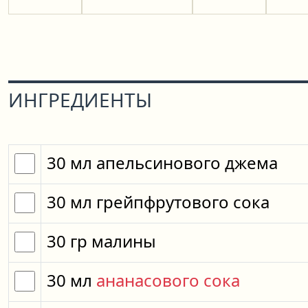
ИНГРЕДИЕНТЫ
30
мл
апельсинового джема
30
мл
грейпфрутового сока
30
гр
малины
30
мл
ананасового сока