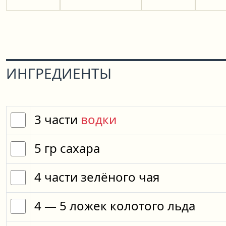
ИНГРЕДИЕНТЫ
3
части
водки
5
гр
сахара
4
части
зелёного чая
4
— 5
ложек
колотого льда