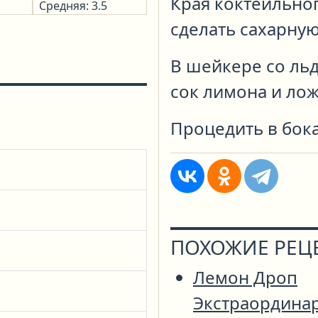
Края коктейльно
Средняя: 3.5
сделать сахарную
В шейкере со льд
сок лимона и лож
Процедить в бока
ПОХОЖИЕ РЕЦ
Лемон Дроп
Экстраордина