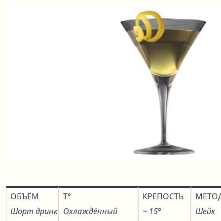
ОБЪЁМ
T°
КРЕПОСТЬ
МЕТО
Шорт дринк
Охлаждённый
~ 15°
Шейк