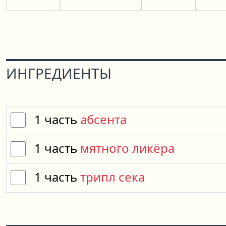
ИНГРЕДИЕНТЫ
1
часть
абсента
1
часть
мятного ликёра
1
часть
трипл сека