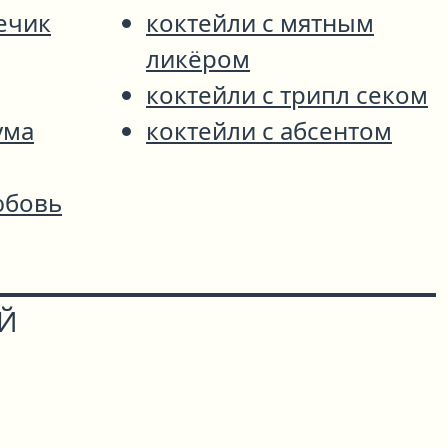
ечик
коктейли с мятным
ликёром
коктейли с трипл секом
ума
коктейли с абсентом
юбовь
ОЙ