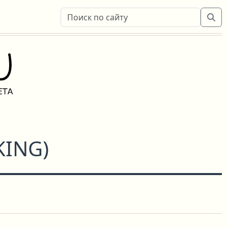
KING
)