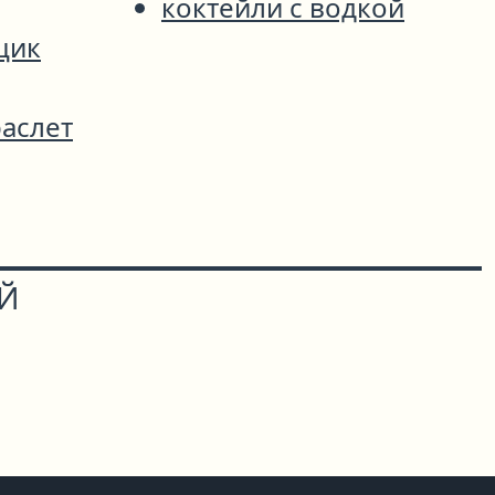
коктейли с водкой
щик
аслет
ОЙ