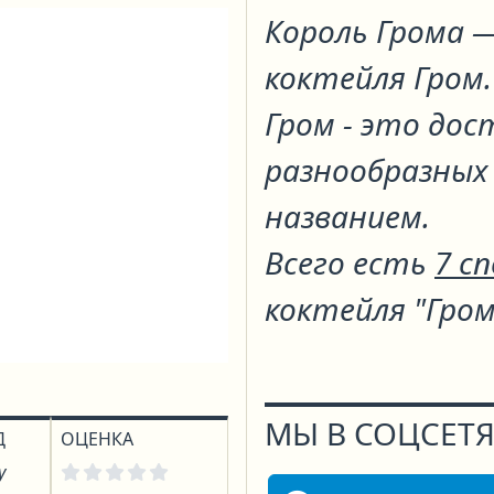
Король Грома
—
коктейля
Гром
.
Гром - это до
разнообразных
названием.
Всего есть
7 с
коктейля "Гром
МЫ В СОЦСЕТЯ
Д
ОЦЕНКА
у