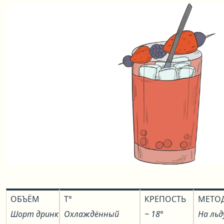
ОБЪЁМ
T°
КРЕПОСТЬ
МЕТО
Шорт дринк
Охлаждённый
~ 18°
На льд