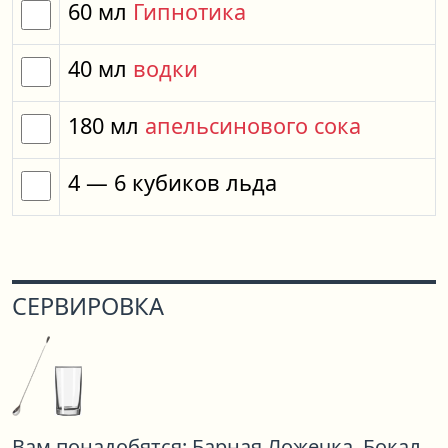
60
мл
Гипнотика
40
мл
водки
180
мл
апельсинового сока
4
— 6
кубиков
льда
СЕРВИРОВКА
Вам понадобятся:
Барная Ложечка,
Бокал