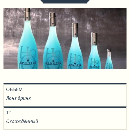
ОБЪЁМ
Лонг дринк
T°
Охлаждённый