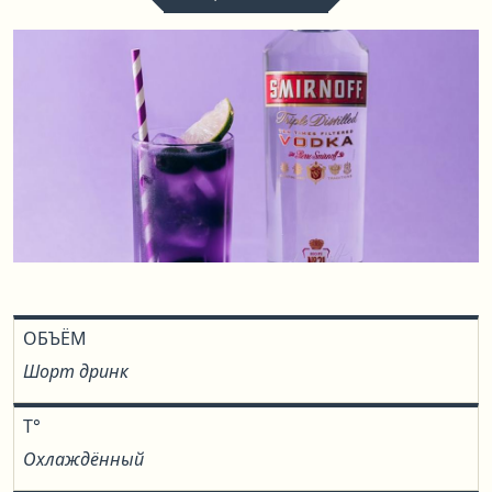
ОБЪЁМ
Шорт дринк
T°
Охлаждённый