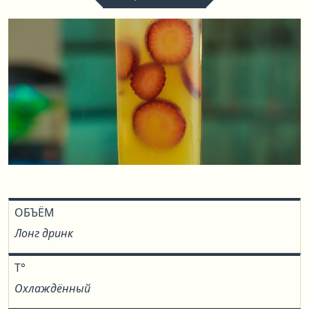
ОБЪЁМ
Лонг дринк
T°
Охлаждённый