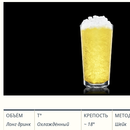
ОБЪЁМ
T°
КРЕПОСТЬ
МЕТО
Лонг дринк
Охлаждённый
~ 18°
Шейк