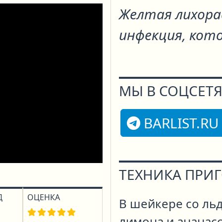
Желтая лихора
инфекция, кот
МЫ В СОЦСЕТЯ
BARLIST.RU
ТЕХНИКА ПРИ
Д
ОЦЕНКА
В шейкере со льд
лимона и ананас