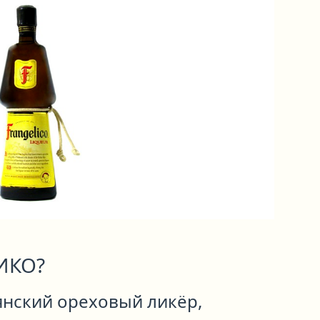
ИКО?
ьянский ореховый ликёр,