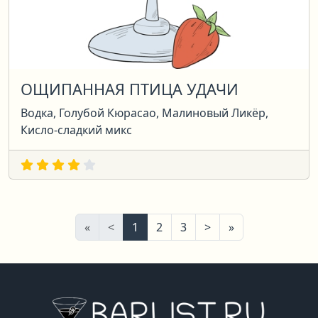
ОЩИПАННАЯ ПТИЦА УДАЧИ
Водка, Голубой Кюрасао, Малиновый Ликёр,
Кисло-сладкий микс
Первая
Предыдущая
Следующая
Последняя
«
<
1
2
3
>
»