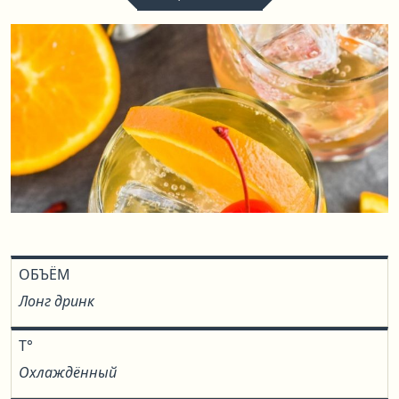
ОБЪЁМ
Лонг дринк
T°
Охлаждённый