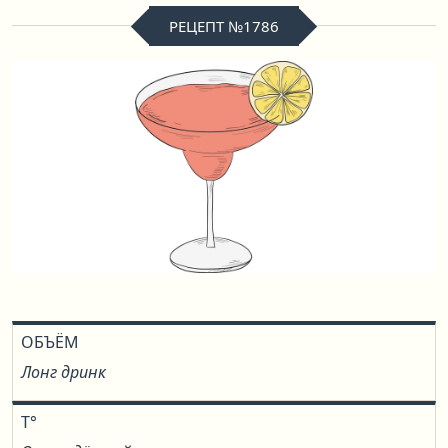
РЕЦЕПТ №1786
ОБЪЁМ
Лонг дринк
T°