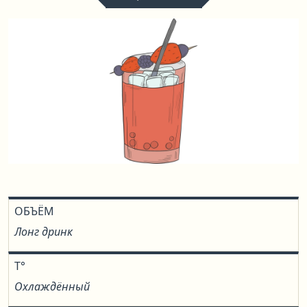
ОБЪЁМ
Лонг дринк
T°
Охлаждённый