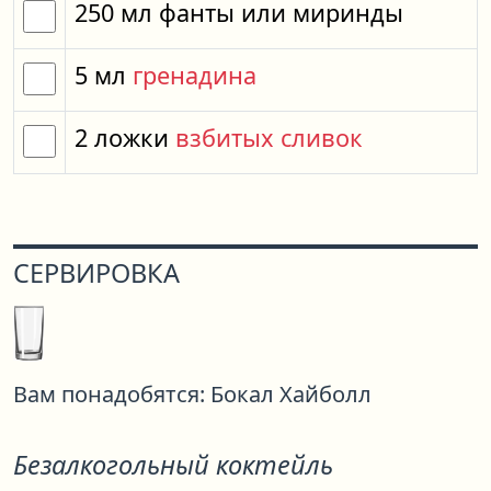
250
мл
фанты
или
миринды
5
мл
гренадина
2
ложки
взбитых сливок
СЕРВИРОВКА
Вам понадобятся:
Бокал Хайболл
Безалкогольный коктейль