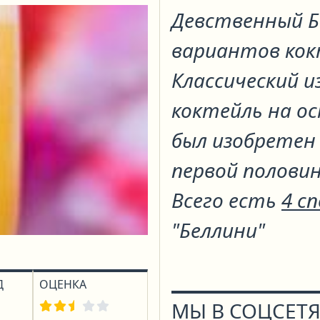
Девственный 
вариантов ко
Классический 
коктейль на ос
был изобретен 
первой половин
Всего есть
4 с
"Беллини"
Д
ОЦЕНКА
МЫ В СОЦСЕТЯ