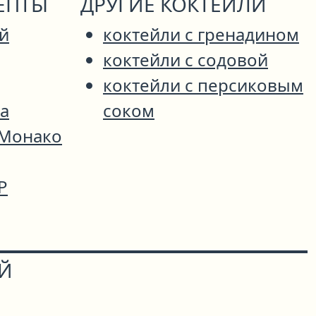
ЕПТЫ
ДРУГИЕ КОКТЕЙЛИ
й
коктейли с гренадином
коктейли с содовой
коктейли с персиковым
а
соком
 Монако
Р
ОЙ