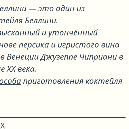
Беллини
— это один из
ктейля
Беллини
.
изысканный и утончённый
нове персика и игристого вина
в Венеции Джузеппе Чиприани в
е XX века.
пособа
приготовления коктейля
Х