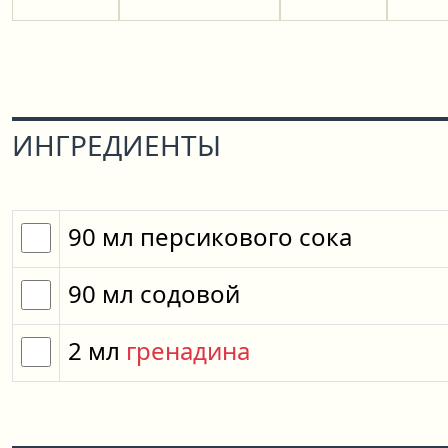
ИНГРЕДИЕНТЫ
90
мл
персикового сока
90
мл
содовой
2
мл
гренадина