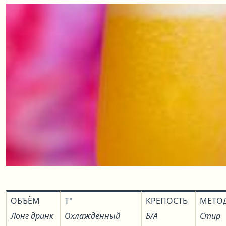
ОБЪЁМ
T°
КРЕПОСТЬ
МЕТО
Лонг дринк
Охлаждённый
Б/А
Стир