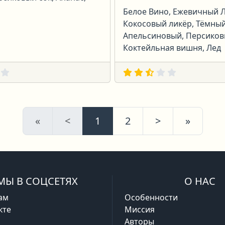
Белое Вино, Ежевичный Л
Кокосовый ликёр, Тёмный
Апельсиновый, Персиков
Коктейльная вишня, Лед
Первая
Предыдущая
Следующая
После
«
<
1
2
>
»
МЫ В СОЦСЕТЯХ
О НАС
ам
Особенности
кте
Миссия
Авторы