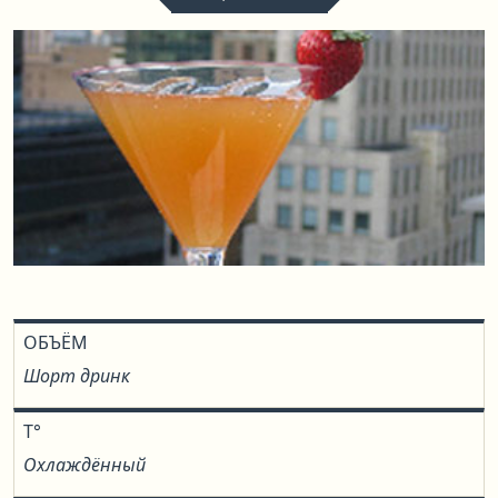
ОБЪЁМ
Шорт дринк
T°
Охлаждённый