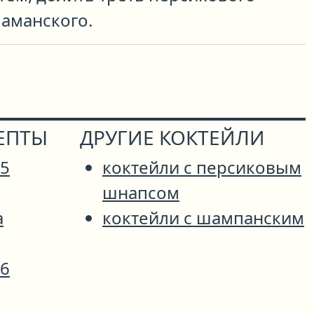
шаманского.
ЕПТЫ
ДРУГИЕ КОКТЕЙЛИ
75
коктейли с персиковым
шнапсом
а
коктейли с шампанским
76