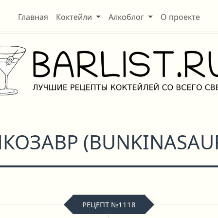
Главная
Коктейли
Алкоблог
О проекте
ЙКОЗАВР
(
BUNKINASAU
РЕЦЕПТ №1118