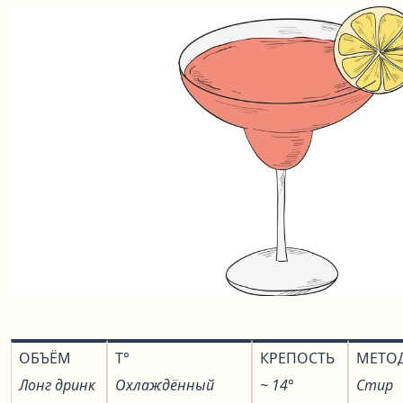
ОБЪЁМ
T°
КРЕПОСТЬ
МЕТО
Лонг дринк
Охлаждённый
~ 14°
Стир