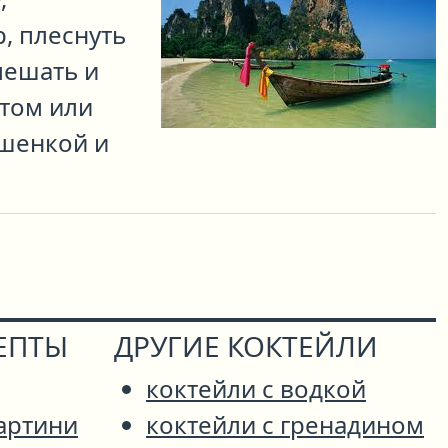
, плеснуть
мешать и
том или
ишенкой и
ЕПТЫ
ДРУГИЕ КОКТЕЙЛИ
коктейли с водкой
артини
коктейли с гренадином