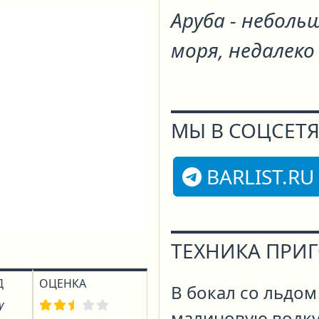
Аруба - неболь
моря, недалеко
МЫ В СОЦСЕТЯ
BARLIST.RU
ТЕХНИКА ПРИ
Д
ОЦЕНКА
В бокал со льдом
у
малиновую водку