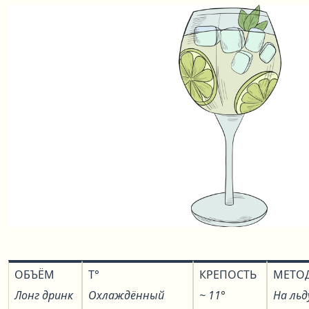
ОБЪЁМ
T°
КРЕПОСТЬ
МЕТО
Лонг дринк
Охлаждённый
~ 11°
На льд