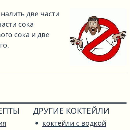
 налить две части
части сока
ого сока и две
го.
ЕПТЫ
ДРУГИЕ КОКТЕЙЛИ
ия
коктейли с водкой