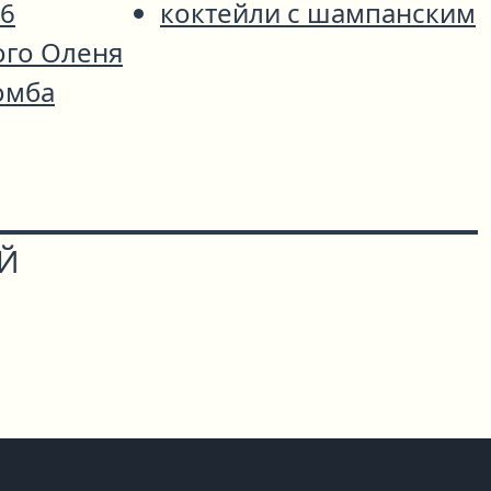
76
коктейли с шампанским
ого Оленя
омба
ОЙ