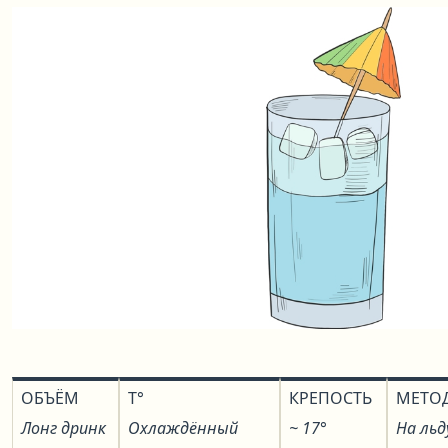
ОБЪЁМ
T°
КРЕПОСТЬ
МЕТО
Лонг дринк
Охлаждённый
~ 17°
На льд