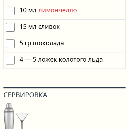
10
мл
лимончелло
15
мл
сливок
5
гр
шоколада
4
— 5
ложек
колотого льда
СЕРВИРОВКА