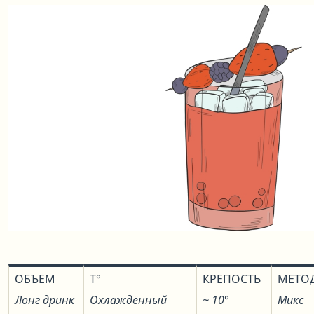
ОБЪЁМ
T°
КРЕПОСТЬ
МЕТО
Лонг дринк
Охлаждённый
~ 10°
Микс