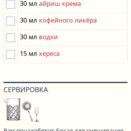
30
мл
айриш крема
30
мл
кофейного ликёра
30
мл
водки
15
мл
хереса
СЕРВИРОВКА
Вам понадобятся:
Бокал для смешивания,