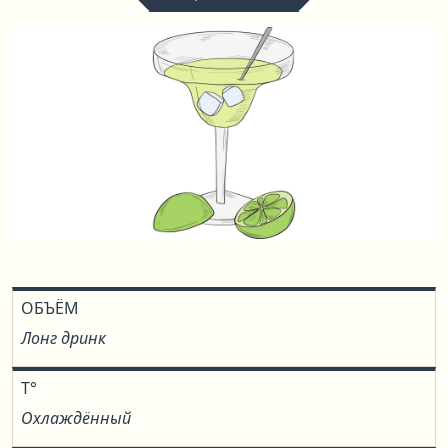
ОБЪЁМ
Лонг дринк
T°
Охлаждённый