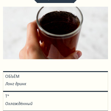
ОБЪЁМ
Лонг дринк
T°
Охлаждённый