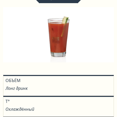
ОБЪЁМ
Лонг дринк
T°
Охлаждённый