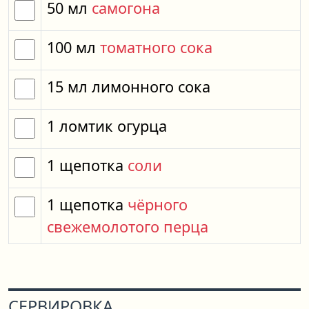
50
мл
самогона
100
мл
томатного сока
15
мл
лимонного сока
1
ломтик
огурца
1
щепотка
соли
1
щепотка
чёрного
свежемолотого перца
СЕРВИРОВКА