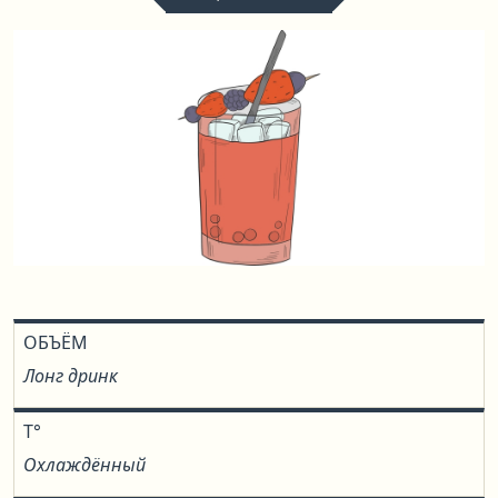
ОБЪЁМ
Лонг дринк
T°
Охлаждённый