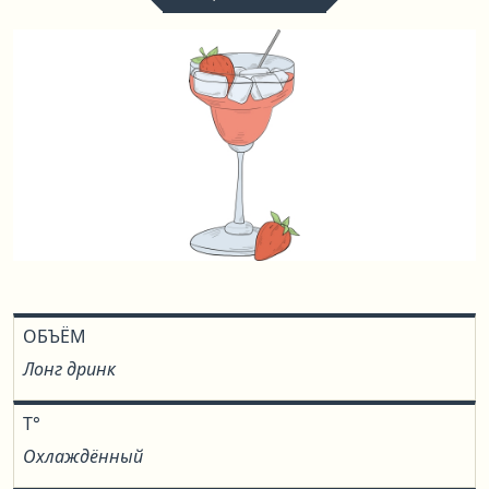
ОБЪЁМ
Лонг дринк
T°
Охлаждённый