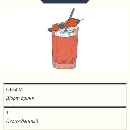
ОБЪЁМ
Шорт дринк
T°
Охлаждённый