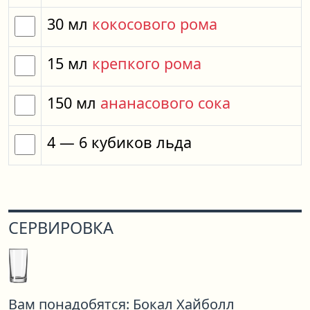
30
мл
кокосового рома
15
мл
крепкого рома
150
мл
ананасового сока
4
— 6
кубиков
льда
СЕРВИРОВКА
Вам понадобятся:
Бокал Хайболл