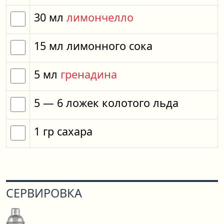
30
мл
лимончелло
15
мл
лимонного сока
5
мл
гренадина
5
— 6
ложек
колотого льда
1
гр
сахара
СЕРВИРОВКА