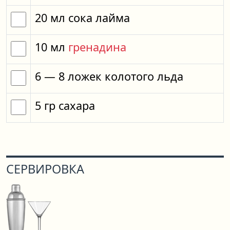
20
мл
сока лайма
10
мл
гренадина
6
— 8
ложек
колотого льда
5
гр
сахара
СЕРВИРОВКА