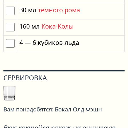
30
мл
тёмного рома
160
мл
Кока-Колы
4
— 6
кубиков
льда
СЕРВИРОВКА
Вам понадобятся:
Бокал Олд Фэшн
Вкус коктейля похож на вишневую