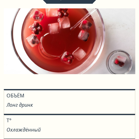
ОБЪЁМ
Лонг дринк
T°
Охлаждённый