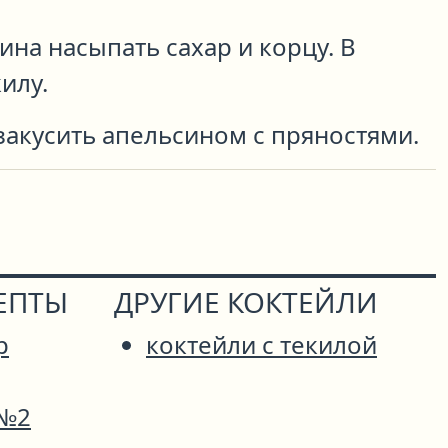
ина насыпать сахар и корцу. В
илу.
закусить апельсином с пряностями.
ЕПТЫ
ДРУГИЕ КОКТЕЙЛИ
р
коктейли с текилой
 №2