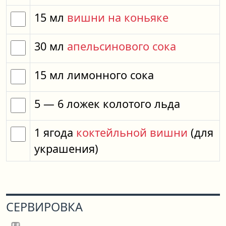
15
мл
вишни на коньяке
30
мл
апельсинового сока
15
мл
лимонного сока
5
— 6
ложек
колотого льда
1
ягода
коктейльной вишни
(для
украшения)
СЕРВИРОВКА