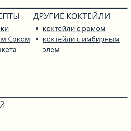
ЕПТЫ
ДРУГИЕ КОКТЕЙЛИ
ски
коктейли с ромом
ым Соком
коктейли с имбирным
акета
элем
ОЙ