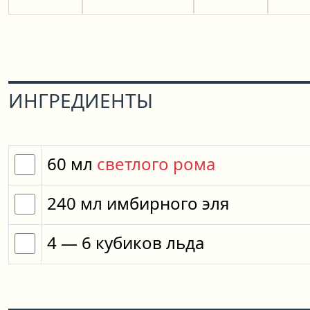
ИНГРЕДИЕНТЫ
60
мл
светлого рома
240
мл
имбирного эля
4
— 6
кубиков
льда