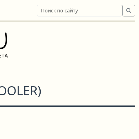
OOLER
)