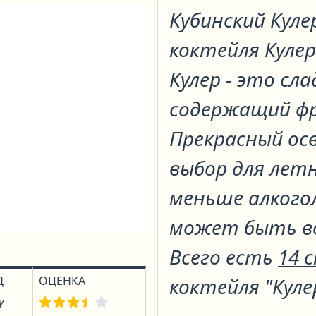
Кубинский Кул
коктейля
Кулер
Кулер - это сл
содержащий фр
Прекрасный о
выбор для летн
меньше алкогол
может быть во
Всего есть
14 
Д
ОЦЕНКА
коктейля "Куле
у