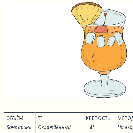
ОБЪЁМ
T°
КРЕПОСТЬ
МЕТО
Лонг дринк
Охлаждённый
~ 8°
На льд