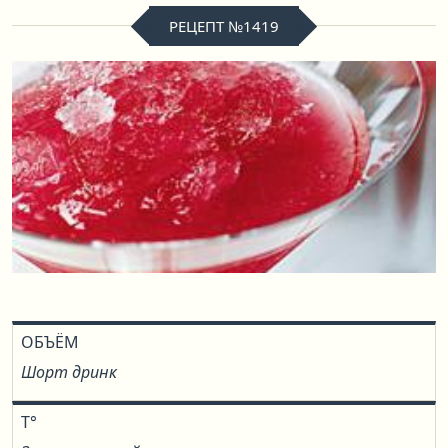
РЕЦЕПТ №1419
ОБЪЁМ
Шорт дринк
T°