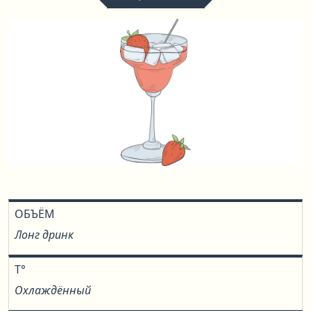
ОБЪЁМ
Лонг дринк
T°
Охлаждённый