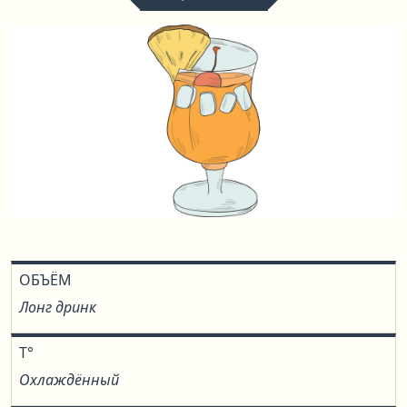
ОБЪЁМ
Лонг дринк
T°
Охлаждённый