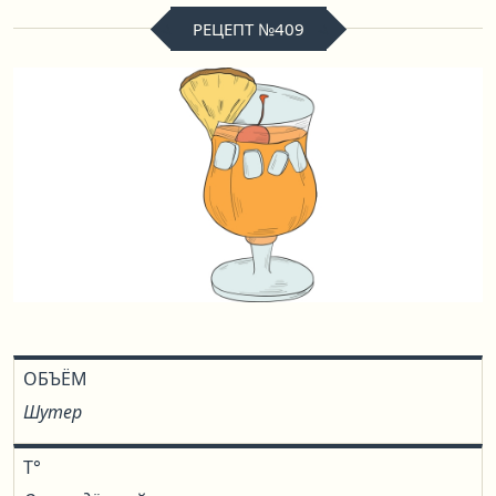
РЕЦЕПТ №409
ОБЪЁМ
Шутер
T°