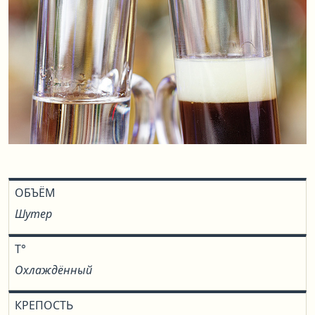
ОБЪЁМ
Шутер
T°
Охлаждённый
КРЕПОСТЬ