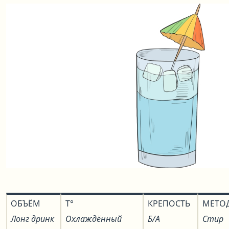
ОБЪЁМ
T°
КРЕПОСТЬ
МЕТО
Лонг дринк
Охлаждённый
Б/А
Стир