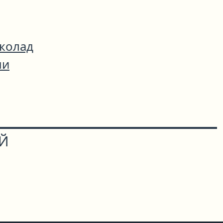
колад
чи
ОЙ