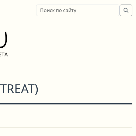
TREAT
)