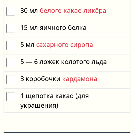
30
мл
белого какао ликёра
15
мл
яичного белка
5
мл
сахарного сиропа
5
— 6
ложек
колотого льда
3
коробочки
кардамона
1
щепотка
какао
(для
украшения)