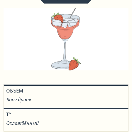
ОБЪЁМ
Лонг дринк
T°
Охлаждённый