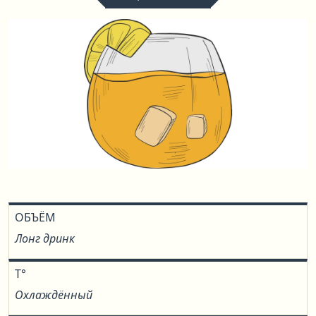
ОБЪЁМ
Лонг дринк
T°
Охлаждённый