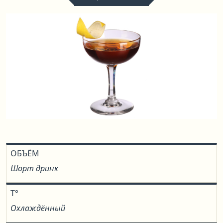
ОБЪЁМ
Шорт дринк
T°
Охлаждённый