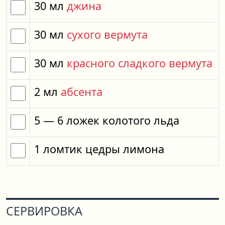
30
мл
джина
30
мл
сухого вермута
30
мл
красного сладкого вермута
2
мл
абсента
5
— 6
ложек
колотого льда
1
ломтик
цедры лимона
СЕРВИРОВКА