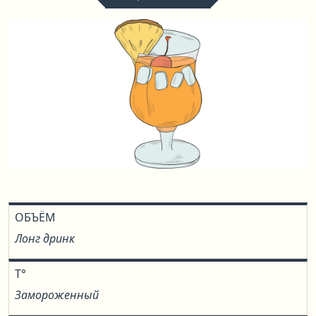
ОБЪЁМ
Лонг дринк
T°
Замороженный