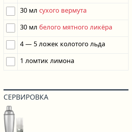
30
мл
сухого вермута
30
мл
белого мятного ликёра
4
— 5
ложек
колотого льда
1
ломтик
лимона
СЕРВИРОВКА