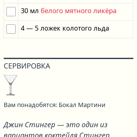
30
мл
белого мятного ликёра
4
— 5
ложек
колотого льда
СЕРВИРОВКА
Вам понадобятся:
Бокал Мартини
Джин Стингер
— это один из
вариантов коктейля
Стингер
.