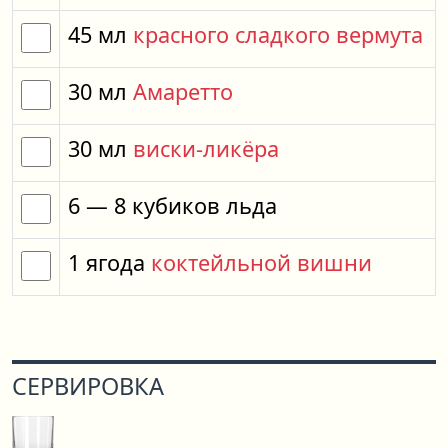
45
мл
красного сладкого вермута
30
мл
Амаретто
30
мл
виски-ликёра
6
— 8
кубиков
льда
1
ягода
коктейльной вишни
СЕРВИРОВКА